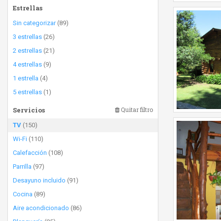
Estrellas
Sin categorizar
(89)
3 estrellas
(26)
2 estrellas
(21)
4 estrellas
(9)
1 estrella
(4)
5 estrellas
(1)
Servicios
Quitar filtro
TV
(150)
Wi-Fi
(110)
Calefacción
(108)
Parrilla
(97)
Desayuno incluido
(91)
Cocina
(89)
Aire acondicionado
(86)