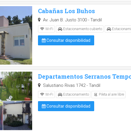
Cabañas Los Buhos
Av. Juan B. Justo 3100 - Tandil
Wi-Fi
Estacionamiento cubierto
Estacionami
Consultar disponibilidad
Departamentos Serranos Tempo
Salustiano Rivas 1742 - Tandil
Pileta al aire libre
Wi-Fi
Estacionamiento
Consultar disponibilidad