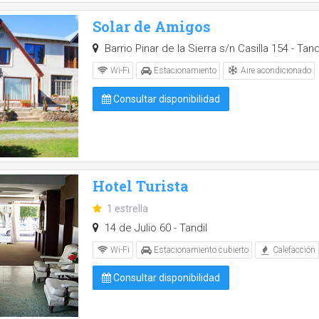
Solar de Amigos
Barrio Pinar de la Sierra s/n Casilla 154 - Tand
Aire acondicionado
Wi-Fi
Estacionamiento
Consultar disponibilidad
Hotel Turista
1 estrella
14 de Julio 60 - Tandil
Wi-Fi
Estacionamiento cubierto
Calefacción
Consultar disponibilidad