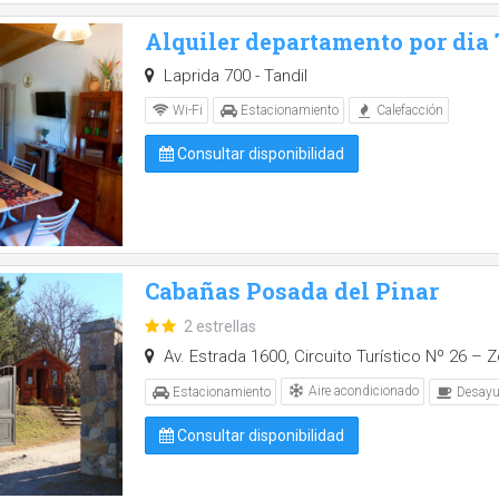
Alquiler departamento por dia
Laprida 700 - Tandil
Wi-Fi
Estacionamiento
Calefacción
Consultar disponibilidad
Cabañas Posada del Pinar
2 estrellas
Av. Estrada 1600, Circuito Turístico Nº 26 – Z
Aire acondicionado
Estacionamiento
Desayu
Consultar disponibilidad