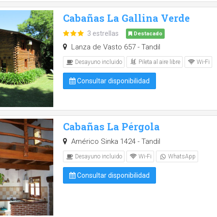
Cabañas La Gallina Verde
3 estrellas
Destacado
Lanza de Vasto 657 - Tandil
Pileta al aire libre
Desayuno incluido
Wi-Fi
Consultar disponibilidad
Cabañas La Pérgola
Américo Sinka 1424 - Tandil
Desayuno incluido
Wi-Fi
WhatsApp
Consultar disponibilidad