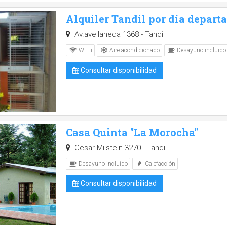
Alquiler Tandil por día depart
Av.avellaneda 1368 - Tandil
Aire acondicionado
Wi-Fi
Desayuno incluido
Consultar disponibilidad
Casa Quinta "La Morocha"
Cesar Milstein 3270 - Tandil
Desayuno incluido
Calefacción
Consultar disponibilidad