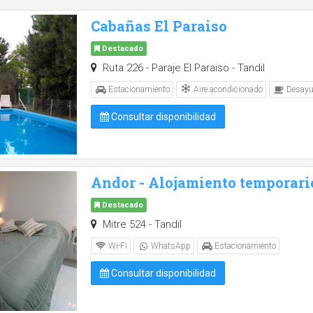
Cabañas El Paraiso
Destacado
Ruta 226 - Paraje El Paraiso - Tandil
Aire acondicionado
Estacionamiento
Desayu
Consultar disponibilidad
Andor - Alojamiento temporari
Destacado
Mitre 524 - Tandil
Wi-Fi
WhatsApp
Estacionamiento
Consultar disponibilidad