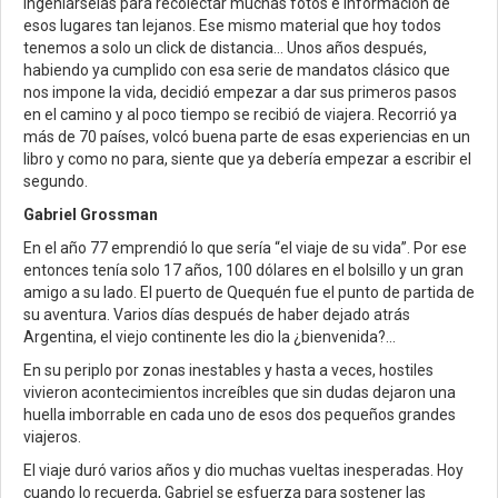
ingeniárselas para recolectar muchas fotos e información de
esos lugares tan lejanos. Ese mismo material que hoy todos
tenemos a solo un click de distancia… Unos años después,
habiendo ya cumplido con esa serie de mandatos clásico que
nos impone la vida, decidió empezar a dar sus primeros pasos
en el camino y al poco tiempo se recibió de viajera. Recorrió ya
más de 70 países, volcó buena parte de esas experiencias en un
libro y como no para, siente que ya debería empezar a escribir el
segundo.
Gabriel Grossman
En el año 77 emprendió lo que sería “el viaje de su vida”. Por ese
entonces tenía solo 17 años, 100 dólares en el bolsillo y un gran
amigo a su lado. El puerto de Quequén fue el punto de partida de
su aventura. Varios días después de haber dejado atrás
Argentina, el viejo continente les dio la ¿bienvenida?…
En su periplo por zonas inestables y hasta a veces, hostiles
vivieron acontecimientos increíbles que sin dudas dejaron una
huella imborrable en cada uno de esos dos pequeños grandes
viajeros.
El viaje duró varios años y dio muchas vueltas inesperadas. Hoy
cuando lo recuerda, Gabriel se esfuerza para sostener las