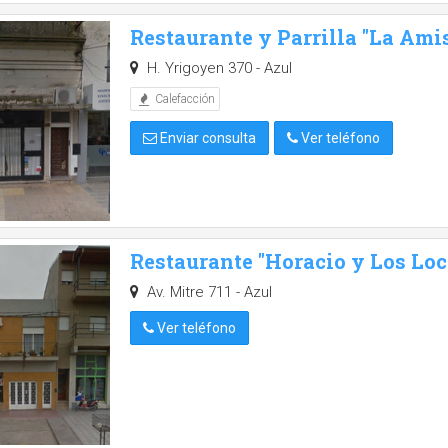
Restaurante y Parrilla "La Ami
H. Yrigoyen 370 - Azul
Calefacción
Enviar consulta
Ver teléfono
Restaurante "Horacio y Los Loc
Av. Mitre 711 - Azul
Ver teléfono