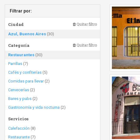
Filtrar por:
Ciudad
Quitar filtro
Azul, Buenos Aires
(30)
Categoría
Quitar filtro
Restaurantes
(30)
Parrillas
(7)
Cafés y confiterías
(5)
Comidas para llevar
(2)
Cervecerías
(2)
Bares y pubs
(2)
Gastronomía y vida nocturna
(2)
Servicios
Calefacción
(8)
Restaurante
(7)