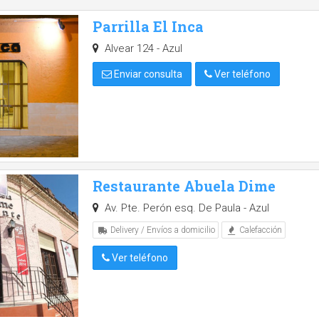
Parrilla El Inca
Alvear 124 - Azul
Enviar consulta
Ver teléfono
Restaurante Abuela Dime
Av. Pte. Perón esq. De Paula - Azul
Delivery / Envíos a domicilio
Calefacción
Ver teléfono