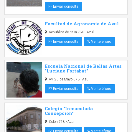
Enviar consulta
Facultad de Agronomía de Azul
República de Italia 780 - Azul
Enviar consulta
Ver teléfono
Escuela Nacional de Bellas Artes
"Luciano Fortabat"
Av. 25 de Mayo 573 - Azul
Enviar consulta
Ver teléfono
Colegio "Inmaculada
Concepción"
Colón 718 - Azul
Enviar consulta
Ver teléfono