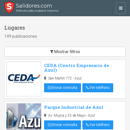
Salidores.com
Toggl
Disfrutá cada ciudad al máximo
navig
Lugares
149 publicaciones
Mostrar filtros
CEDA (Centro Empresario de
Azul)
San Martín 772 - Azul
Enviar consulta
Ver teléfono
Parque Industrial de Azul
Av. Mujica y 25 de Mayo - Azul
Enviar consulta
Ver teléfono