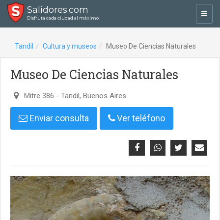
Salidores.com
Toggl
Disfrutá cada ciudad al máximo
navig
Tandil
Cultura y museos
Museo De Ciencias Naturales
Museo De Ciencias Naturales
Mitre 386 - Tandil, Buenos Aires
Enviar consulta
Ver teléfono