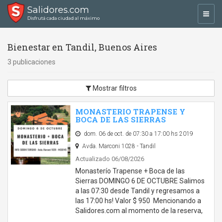
Salidores.com
Toggl
Disfrutá cada ciudad al máximo
navig
Bienestar en Tandil, Buenos Aires
3 publicaciones
Mostrar filtros
MONASTERIO TRAPENSE Y
BOCA DE LAS SIERRAS
dom. 06 de oct. de 07:30 a 17:00 hs 2019
Avda. Marconi 1028 - Tandil
Actualizado 06/08/2026
Monasterío Trapense + Boca de las
Sierras DOMINGO 6 DE OCTUBRE Salimos
a las 07:30 desde Tandil y regresamos a
las 17:00 hs! Valor $ 950 Mencionando a
Salidores.com al momento de la reserva,
…