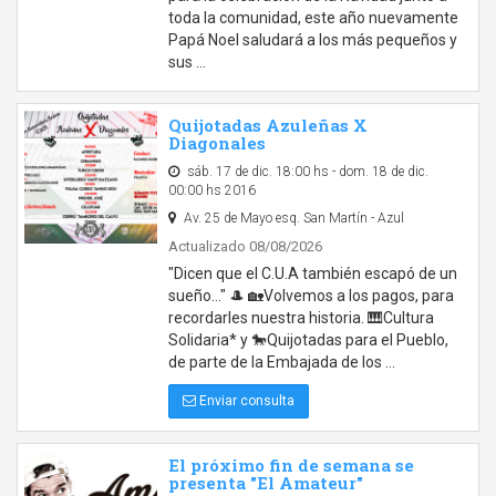
toda la comunidad, este año nuevamente
Papá Noel saludará a los más pequeños y
sus …
Quijotadas Azuleñas X
Diagonales
sáb. 17 de dic. 18:00 hs - dom. 18 de dic.
00:00 hs 2016
Av. 25 de Mayo esq. San Martín - Azul
Actualizado 08/08/2026
"Dicen que el C.U.A también escapó de un
sueño..." 🎩 🏡Volvemos a los pagos, para
recordarles nuestra historia. 🎹Cultura
Solidaria* y 🐎Quijotadas para el Pueblo,
de parte de la Embajada de los …
Enviar consulta
El próximo fin de semana se
presenta "El Amateur"