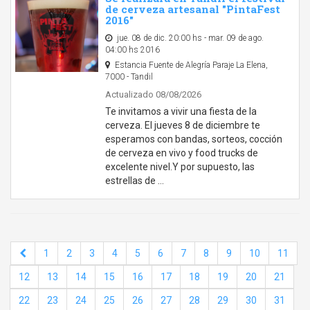
de cerveza artesanal "PintaFest
2016"
jue. 08 de dic. 20:00 hs - mar. 09 de ago.
04:00 hs 2016
Estancia Fuente de Alegría Paraje La Elena,
7000 - Tandil
Actualizado 08/08/2026
Te invitamos a vivir una fiesta de la
cerveza. El jueves 8 de diciembre te
esperamos con bandas, sorteos, cocción
de cerveza en vivo y food trucks de
excelente nivel.Y por supuesto, las
estrellas de …
1
2
3
4
5
6
7
8
9
10
11
12
13
14
15
16
17
18
19
20
21
22
23
24
25
26
27
28
29
30
31