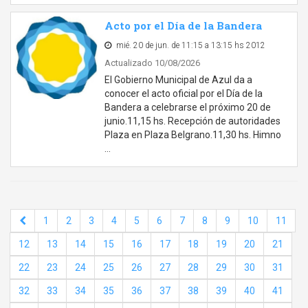
Acto por el Día de la Bandera
mié. 20 de jun. de 11:15 a 13:15 hs 2012
Actualizado 10/08/2026
El Gobierno Municipal de Azul da a
conocer el acto oficial por el Día de la
Bandera a celebrarse el próximo 20 de
junio.11,15 hs. Recepción de autoridades
Plaza en Plaza Belgrano.11,30 hs. Himno
…
1
2
3
4
5
6
7
8
9
10
11
12
13
14
15
16
17
18
19
20
21
22
23
24
25
26
27
28
29
30
31
32
33
34
35
36
37
38
39
40
41