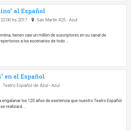
mino" al Español
 22:00 hs 2017
San Martín 425 - Azul
ntina, tienen casi un millón de suscriptores en su canal de
 repertorios a los escenarios de todo …
" en el Español
Teatro Español de Azul - Azul
 engalanar los 120 años de existencia que nuestro Teatro Español
se realizará …