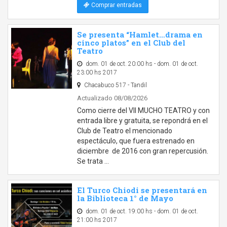
Comprar entradas
Se presenta “Hamlet…drama en
cinco platos” en el Club del
Teatro
dom. 01 de oct. 20:00 hs - dom. 01 de oct.
23:00 hs 2017
Chacabuco 517 - Tandil
Actualizado 08/08/2026
Como cierre del VII MUCHO TEATRO y con
entrada libre y gratuita, se repondrá en el
Club de Teatro el mencionado
espectáculo, que fuera estrenado en
diciembre de 2016 con gran repercusión.
Se trata …
El Turco Chiodi se presentará en
la Biblioteca 1° de Mayo
dom. 01 de oct. 19:00 hs - dom. 01 de oct.
21:00 hs 2017