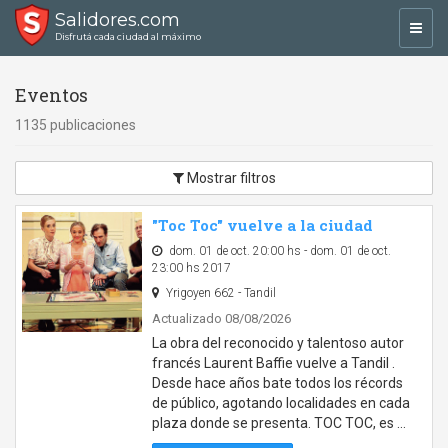
Salidores.com
Toggl
Disfrutá cada ciudad al máximo
navig
Eventos
1135 publicaciones
Mostrar filtros
"Toc Toc" vuelve a la ciudad
dom. 01 de oct. 20:00 hs - dom. 01 de oct.
23:00 hs 2017
Yrigoyen 662 - Tandil
Actualizado 08/08/2026
La obra del reconocido y talentoso autor
francés Laurent Baffie vuelve a Tandil .
Desde hace años bate todos los récords
de público, agotando localidades en cada
plaza donde se presenta. TOC TOC, es …