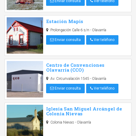
Enviar consulta
Ver teléfono
Estación Mapis
Prolongación Calle 6 s/n - Olavarría
Enviar consulta
Ver teléfono
Centro de Convenciones
Olavarría (CCO)
Av. Circunvalación 1545 - Olavarría
Enviar consulta
Ver teléfono
Iglesia San Miguel Arcángel de
Colonia Nievas
Colonia Nievas - Olavarría