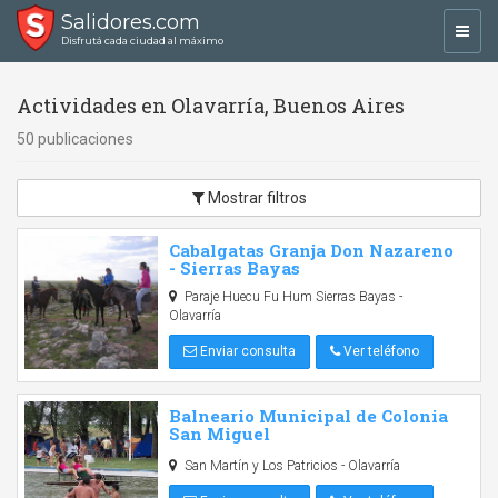
Salidores.com
Toggl
Disfrutá cada ciudad al máximo
navig
Actividades en Olavarría, Buenos Aires
50 publicaciones
Mostrar filtros
Cabalgatas Granja Don Nazareno
- Sierras Bayas
Paraje Huecu Fu Hum Sierras Bayas -
Olavarría
Enviar consulta
Ver teléfono
Balneario Municipal de Colonia
San Miguel
San Martín y Los Patricios - Olavarría