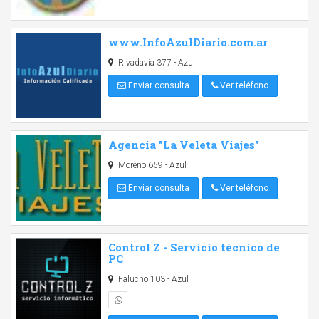
www.InfoAzulDiario.com.ar
Rivadavia 377 - Azul
Enviar consulta
Ver teléfono
Agencia "La Veleta Viajes"
Moreno 659 - Azul
Enviar consulta
Ver teléfono
Control Z - Servicio técnico de
PC
Falucho 103 - Azul