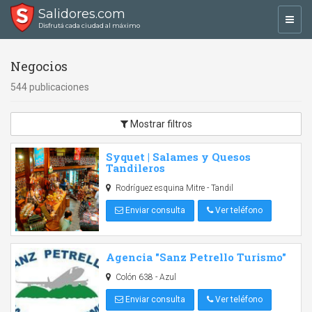
Salidores.com
Toggl
Disfrutá cada ciudad al máximo
navig
Negocios
544 publicaciones
Mostrar filtros
Syquet | Salames y Quesos
Tandileros
Rodríguez esquina Mitre - Tandil
Enviar consulta
Ver teléfono
Agencia "Sanz Petrello Turismo"
Colón 638 - Azul
Enviar consulta
Ver teléfono