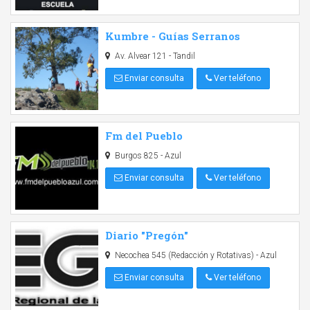
Kumbre - Guías Serranos
Av. Alvear 121 - Tandil
Enviar consulta
Ver teléfono
Fm del Pueblo
Burgos 825 - Azul
Enviar consulta
Ver teléfono
Diario "Pregón"
Necochea 545 (Redacción y Rotativas) - Azul
Enviar consulta
Ver teléfono