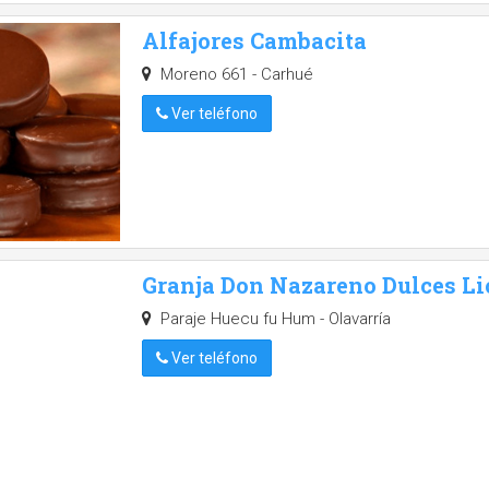
Alfajores Cambacita
Moreno 661 - Carhué
Ver teléfono
Granja Don Nazareno Dulces Lic
Paraje Huecu fu Hum - Olavarría
Ver teléfono