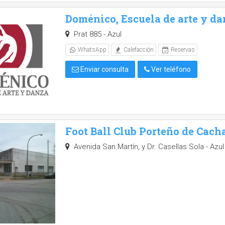
Doménico, Escuela de arte y d
Prat 885 - Azul
WhatsApp
Calefacción
Reservas
Enviar consulta
Ver teléfono
Foot Ball Club Porteño de Cach
Avenida San Martín, y Dr. Casellas Sola - Azul