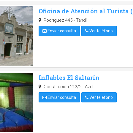
Oficina de Atención al Turista 
Rodríguez 445 - Tandil
Enviar consulta
Ver teléfono
Inflables El Saltarín
Constitución 213/2 - Azul
Enviar consulta
Ver teléfono