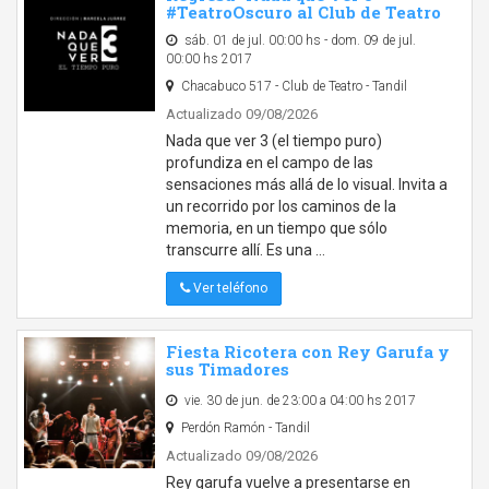
#TeatroOscuro al Club de Teatro
sáb. 01 de jul. 00:00 hs - dom. 09 de jul.
00:00 hs 2017
Chacabuco 517 - Club de Teatro - Tandil
Actualizado 09/08/2026
Nada que ver 3 (el tiempo puro)
profundiza en el campo de las
sensaciones más allá de lo visual. Invita a
un recorrido por los caminos de la
memoria, en un tiempo que sólo
transcurre allí. Es una …
Ver teléfono
Fiesta Ricotera con Rey Garufa y
sus Timadores
vie. 30 de jun. de 23:00 a 04:00 hs 2017
Perdón Ramón - Tandil
Actualizado 09/08/2026
Rey garufa vuelve a presentarse en