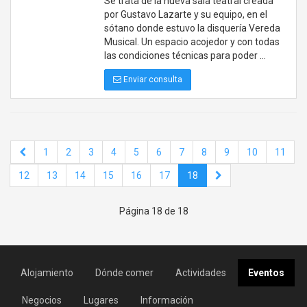
Se trata de la nueva sala teatral creada
por Gustavo Lazarte y su equipo, en el
sótano donde estuvo la disquería Vereda
Musical. Un espacio acojedor y con todas
las condiciones técnicas para poder …
Enviar consulta
1
2
3
4
5
6
7
8
9
10
11
12
13
14
15
16
17
18
Página 18 de 18
Alojamiento
Dónde comer
Actividades
Eventos
Negocios
Lugares
Información