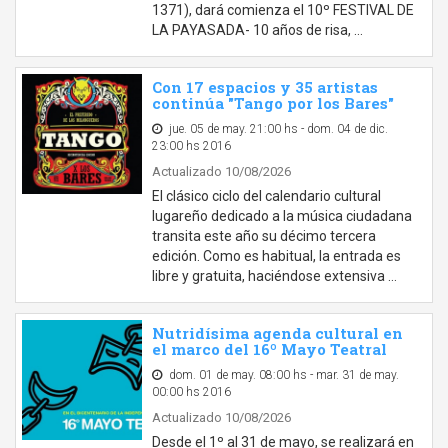
1371), dará comienza el 10º FESTIVAL DE
LA PAYASADA- 10 años de risa, …
Con 17 espacios y 35 artistas
continúa "Tango por los Bares"
jue. 05 de may. 21:00 hs - dom. 04 de dic.
23:00 hs 2016
Actualizado 10/08/2026
El clásico ciclo del calendario cultural
lugareño dedicado a la música ciudadana
transita este año su décimo tercera
edición. Como es habitual, la entrada es
libre y gratuita, haciéndose extensiva …
Nutridísima agenda cultural en
el marco del 16º Mayo Teatral
dom. 01 de may. 08:00 hs - mar. 31 de may.
00:00 hs 2016
Actualizado 10/08/2026
Desde el 1º al 31 de mayo, se realizará en