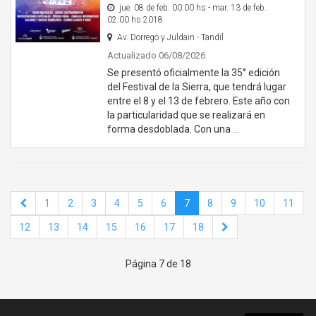
jue. 08 de feb. 00:00 hs - mar. 13 de feb.
02:00 hs 2018
Av. Dorrego y Juldain - Tandil
Actualizado 06/08/2026
Se presentó oficialmente la 35° edición
del Festival de la Sierra, que tendrá lugar
entre el 8 y el 13 de febrero. Este año con
la particularidad que se realizará en
forma desdoblada. Con una …
1
2
3
4
5
6
7
8
9
10
11
12
13
14
15
16
17
18
Página 7 de 18