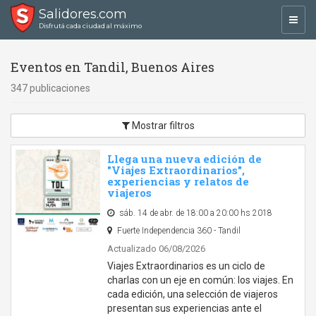
Salidores.com
Toggl
Disfrutá cada ciudad al máximo
navig
Eventos en Tandil, Buenos Aires
347 publicaciones
Mostrar filtros
Llega una nueva edición de
"Viajes Extraordinarios",
experiencias y relatos de
viajeros
sáb. 14 de abr. de 18:00 a 20:00 hs 2018
Fuerte Independencia 360 - Tandil
Actualizado 06/08/2026
Viajes Extraordinarios es un ciclo de
charlas con un eje en común: los viajes. En
cada edición, una selección de viajeros
presentan sus experiencias ante el