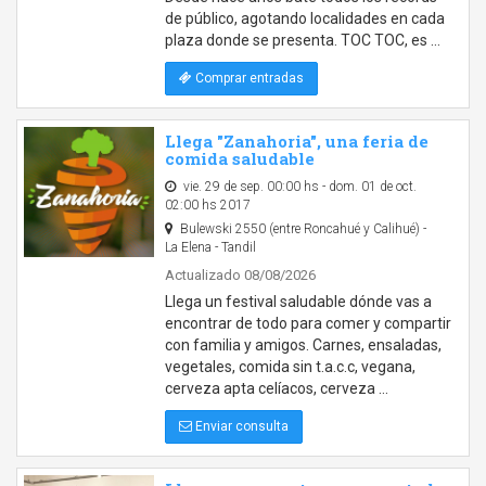
de público, agotando localidades en cada
plaza donde se presenta. TOC TOC, es …
Comprar entradas
Llega "Zanahoria", una feria de
comida saludable
vie. 29 de sep. 00:00 hs - dom. 01 de oct.
02:00 hs 2017
Bulewski 2550 (entre Roncahué y Calihué) -
La Elena - Tandil
Actualizado 08/08/2026
Llega un festival saludable dónde vas a
encontrar de todo para comer y compartir
con familia y amigos. Carnes, ensaladas,
vegetales, comida sin t.a.c.c, vegana,
cerveza apta celíacos, cerveza …
Enviar consulta