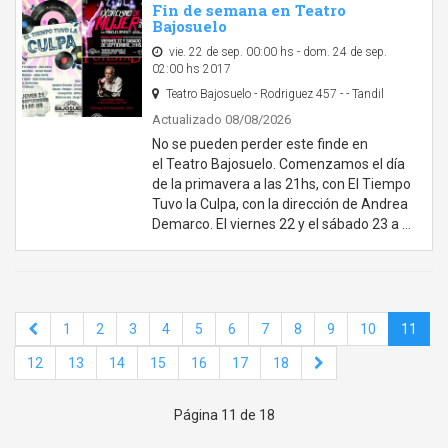
Fin de semana en Teatro
Bajosuelo
vie. 22 de sep. 00:00 hs - dom. 24 de sep.
02:00 hs 2017
Teatro Bajosuelo - Rodriguez 457 - - Tandil
Actualizado 08/08/2026
No se pueden perder este finde en
el Teatro Bajosuelo. Comenzamos el día
de la primavera a las 21hs, con El Tiempo
Tuvo la Culpa, con la dirección de Andrea
Demarco. El viernes 22 y el sábado 23 a …
1
2
3
4
5
6
7
8
9
10
11
12
13
14
15
16
17
18
Página 11 de 18