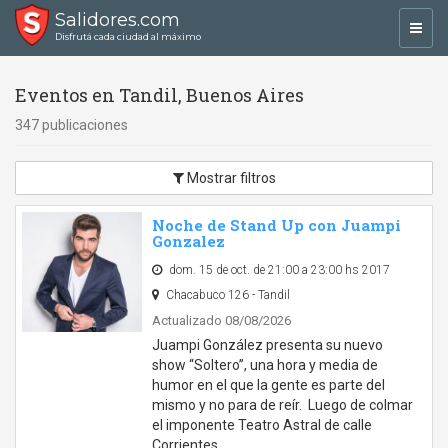
Salidores.com
Toggl
Disfrutá cada ciudad al máximo
navig
Eventos en Tandil, Buenos Aires
347 publicaciones
Mostrar filtros
Noche de Stand Up con Juampi
Gonzalez
dom. 15 de oct. de 21:00 a 23:00 hs 2017
Chacabuco 126 - Tandil
Actualizado 08/08/2026
Juampi González presenta su nuevo
show “Soltero”, una hora y media de
humor en el que la gente es parte del
mismo y no para de reír. Luego de colmar
el imponente Teatro Astral de calle
Corrientes …