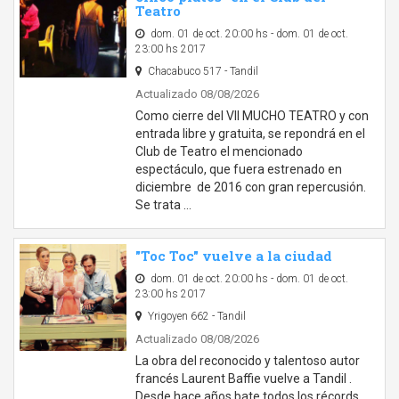
Teatro
dom. 01 de oct. 20:00 hs - dom. 01 de oct.
23:00 hs 2017
Chacabuco 517 - Tandil
Actualizado 08/08/2026
Como cierre del VII MUCHO TEATRO y con
entrada libre y gratuita, se repondrá en el
Club de Teatro el mencionado
espectáculo, que fuera estrenado en
diciembre de 2016 con gran repercusión.
Se trata …
"Toc Toc" vuelve a la ciudad
dom. 01 de oct. 20:00 hs - dom. 01 de oct.
23:00 hs 2017
Yrigoyen 662 - Tandil
Actualizado 08/08/2026
La obra del reconocido y talentoso autor
francés Laurent Baffie vuelve a Tandil .
Desde hace años bate todos los récords