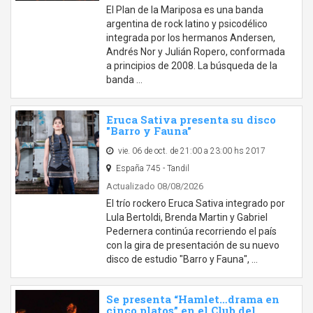
El Plan de la Mariposa es una banda
argentina de rock latino y psicodélico
integrada por los hermanos Andersen,
Andrés Nor y Julián Ropero, conformada
a principios de 2008. La búsqueda de la
banda …
Eruca Sativa presenta su disco
"Barro y Fauna"
vie. 06 de oct. de 21:00 a 23:00 hs 2017
España 745 - Tandil
Actualizado 08/08/2026
El trío rockero Eruca Sativa integrado por
Lula Bertoldi, Brenda Martin y Gabriel
Pedernera continúa recorriendo el país
con la gira de presentación de su nuevo
disco de estudio "Barro y Fauna", …
Se presenta “Hamlet…drama en
cinco platos” en el Club del