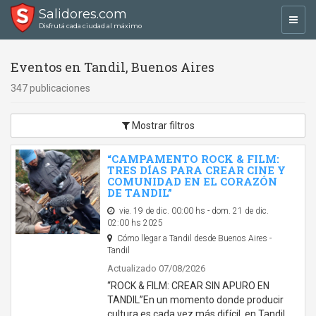
Salidores.com
Toggl
Disfrutá cada ciudad al máximo
navig
Eventos en Tandil, Buenos Aires
347 publicaciones
Mostrar filtros
“CAMPAMENTO ROCK & FILM:
TRES DÍAS PARA CREAR CINE Y
COMUNIDAD EN EL CORAZÓN
DE TANDIL”
vie. 19 de dic. 00:00 hs - dom. 21 de dic.
02:00 hs 2025
Cómo llegar a Tandil desde Buenos Aires -
Tandil
Actualizado 07/08/2026
“ROCK & FILM: CREAR SIN APURO EN
TANDIL”En un momento donde producir
cultura es cada vez más difícil, en Tandil