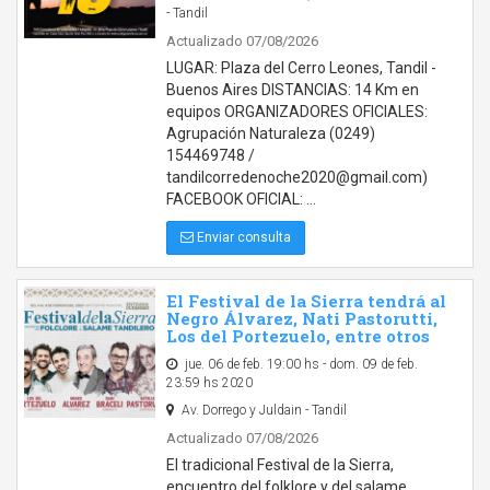
- Tandil
Actualizado 07/08/2026
LUGAR: Plaza del Cerro Leones, Tandil -
Buenos Aires DISTANCIAS: 14 Km en
equipos ORGANIZADORES OFICIALES:
Agrupación Naturaleza (0249)
154469748 /
tandilcorredenoche2020@gmail.com)
FACEBOOK OFICIAL: …
Enviar consulta
El Festival de la Sierra tendrá al
Negro Álvarez, Nati Pastorutti,
Los del Portezuelo, entre otros
jue. 06 de feb. 19:00 hs - dom. 09 de feb.
23:59 hs 2020
Av. Dorrego y Juldain - Tandil
Actualizado 07/08/2026
El tradicional Festival de la Sierra,
encuentro del folklore y del salame