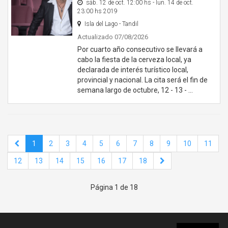
sáb. 12 de oct. 12:00 hs - lun. 14 de oct.
23:00 hs 2019
Isla del Lago - Tandil
Actualizado 07/08/2026
Por cuarto año consecutivo se llevará a
cabo la fiesta de la cerveza local, ya
declarada de interés turístico local,
provincial y nacional. La cita será el fin de
semana largo de octubre, 12 - 13 - …
1
2
3
4
5
6
7
8
9
10
11
12
13
14
15
16
17
18
Página 1 de 18