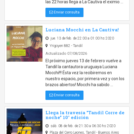
las 22 horas llega a La Cautiva el eximio …
Enviar consulta
Luciana Mocchi en La Cautiva!
jue. 13 de feb. de 22:00 a 01:00 hs 2020
Yrigoyen 882 - Tandil
Actualizado 07/08/2026
El próximo jueves 13 de febrero vuelve a
Tandil la cantautora uruguaya Luciana
Mocchi!!! Ésta vez la recibiremos en
nuestro espacio, por primera vez y con los
brazos abiertos! Mocchi ha sabido …
Enviar consulta
Llega la travesía "Tandil Corre de
noche" 10° edición
sáb. 08 de feb. de 21:30 a 06:30 hs 2020
Plaza del Cerro Leones, Tandil - Buenos Aires