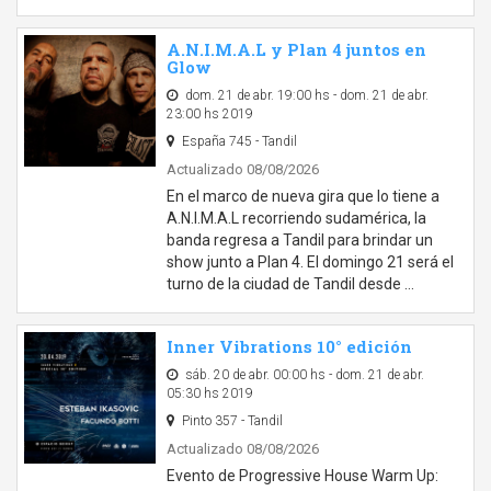
A.N.I.M.A.L y Plan 4 juntos en
Glow
dom. 21 de abr. 19:00 hs - dom. 21 de abr.
23:00 hs 2019
España 745 - Tandil
Actualizado 08/08/2026
En el marco de nueva gira que lo tiene a
A.N.I.M.A.L recorriendo sudamérica, la
banda regresa a Tandil para brindar un
show junto a Plan 4. El domingo 21 será el
turno de la ciudad de Tandil desde …
Inner Vibrations 10° edición
sáb. 20 de abr. 00:00 hs - dom. 21 de abr.
05:30 hs 2019
Pinto 357 - Tandil
Actualizado 08/08/2026
Evento de Progressive House Warm Up: