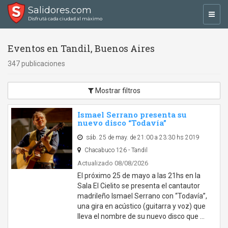
Salidores.com
Toggl
Disfrutá cada ciudad al máximo
navig
Eventos en Tandil, Buenos Aires
347 publicaciones
Mostrar filtros
Ismael Serrano presenta su
nuevo disco “Todavía”
sáb. 25 de may. de 21:00 a 23:30 hs 2019
Chacabuco 126 - Tandil
Actualizado 08/08/2026
El próximo 25 de mayo a las 21hs en la
Sala El Cielito se presenta el cantautor
madrileño Ismael Serrano con “Todavía”,
una gira en acústico (guitarra y voz) que
lleva el nombre de su nuevo disco que …