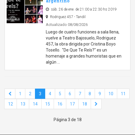
argentino
sáb. 26 de ene. de 21:00 a 22:30 hs 2019
Rodriguez 457 - Tandil
Actualizado 08/08/2026
Luego de cuatro funciones a sala llena,
vuelve a Teatro Bajosuelo, Rodriguez
457, la obra dirigida por Cristina Boyo
Tosello. "De Que Te Reís?" es un
homenaje a grandes humoristas que en
algún …
1
2
3
4
5
6
7
8
9
10
11
12
13
14
15
16
17
18
Página 3 de 18