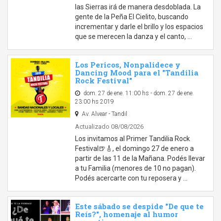
las Sierras irá de manera desdoblada. La
gente de la Peña El Cielito, buscando
incrementar y darle el brillo y los espacios
que se merecen la danza y el canto, …
Los Pericos, Nonpalidece y
Dancing Mood para el "Tandilia
Rock Festival"
dom. 27 de ene. 11:00 hs - dom. 27 de ene.
23:00 hs 2019
Av. Alvear - Tandil
Actualizado 08/08/2026
Los invitamos al Primer Tandilia Rock
Festival🍺🎸, el domingo 27 de enero a
partir de las 11 de la Mañana. Podés llevar
a tu Familia (menores de 10 no pagan).
Podés acercarte con tu reposera y …
Este sábado se despide "De que te
Reís?", homenaje al humor