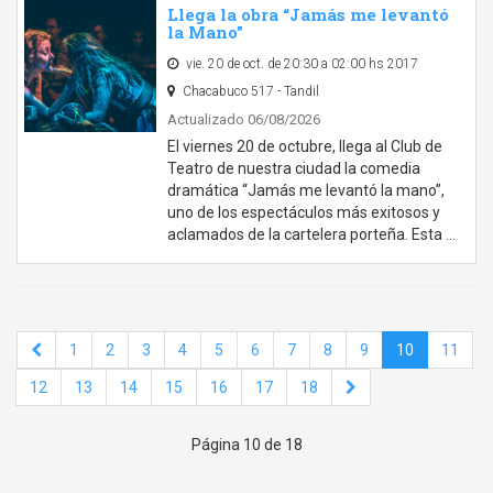
Llega la obra “Jamás me levantó
la Mano”
vie. 20 de oct. de 20:30 a 02:00 hs 2017
Chacabuco 517 - Tandil
Actualizado 06/08/2026
El viernes 20 de octubre, llega al Club de
Teatro de nuestra ciudad la comedia
dramática “Jamás me levantó la mano”,
uno de los espectáculos más exitosos y
aclamados de la cartelera porteña. Esta …
1
2
3
4
5
6
7
8
9
10
11
12
13
14
15
16
17
18
Página 10 de 18